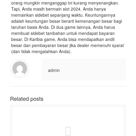
orang mungkin menganggap ini kurang menyenangkan.
Tapi, Anda masih bermain slot 2024. Anda hanya
memainkan sidebet sepanjang waktu. Keuntungannya
adalah keuntungan besar berarti kemenangan besar bagi
taruhan basis Anda. Di dua game lainnya, Anda harus
membuat sidebet tambahan untuk mendapat bayaran
besar. Di Karibia game, Anda bisa mendapatkan andil
besar dan pembayaran besar jika dealer memenuhi syarat
(dan tidak mengalahkan Anda).
admin
Related posts