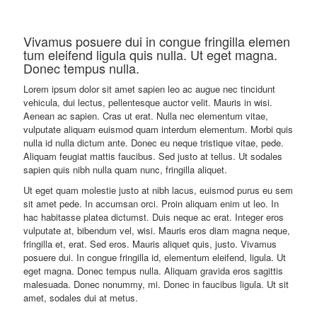
Vivamus posuere dui in congue fringilla elemen
tum eleifend ligula quis nulla. Ut eget magna.
Donec tempus nulla.
Lorem ipsum dolor sit amet sapien leo ac augue nec tincidunt
vehicula, dui lectus, pellentesque auctor velit. Mauris in wisi.
Aenean ac sapien. Cras ut erat. Nulla nec elementum vitae,
vulputate aliquam euismod quam interdum elementum. Morbi quis
nulla id nulla dictum ante. Donec eu neque tristique vitae, pede.
Aliquam feugiat mattis faucibus. Sed justo at tellus. Ut sodales
sapien quis nibh nulla quam nunc, fringilla aliquet.
Ut eget quam molestie justo at nibh lacus, euismod purus eu sem
sit amet pede. In accumsan orci. Proin aliquam enim ut leo. In
hac habitasse platea dictumst. Duis neque ac erat. Integer eros
vulputate at, bibendum vel, wisi. Mauris eros diam magna neque,
fringilla et, erat. Sed eros. Mauris aliquet quis, justo. Vivamus
posuere dui. In congue fringilla id, elementum eleifend, ligula. Ut
eget magna. Donec tempus nulla. Aliquam gravida eros sagittis
malesuada. Donec nonummy, mi. Donec in faucibus ligula. Ut sit
amet, sodales dui at metus.