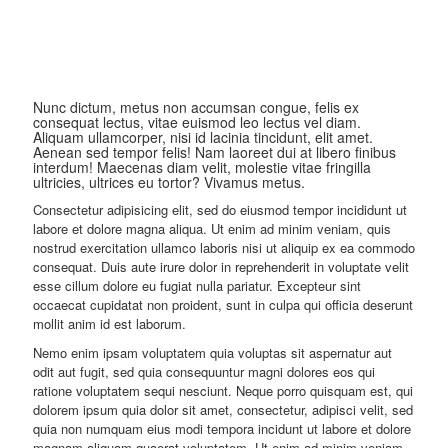
Nunc dictum, metus non accumsan congue, felis ex
consequat lectus, vitae euismod leo lectus vel diam.
Aliquam ullamcorper, nisi id lacinia tincidunt, elit amet.
Aenean sed tempor felis! Nam laoreet dui at libero finibus
interdum! Maecenas diam velit, molestie vitae fringilla
ultricies, ultrices eu tortor? Vivamus metus.
Consectetur adipisicing elit, sed do eiusmod tempor incididunt ut
labore et dolore magna aliqua. Ut enim ad minim veniam, quis
nostrud exercitation ullamco laboris nisi ut aliquip ex ea commodo
consequat. Duis aute irure dolor in reprehenderit in voluptate velit
esse cillum dolore eu fugiat nulla pariatur. Excepteur sint
occaecat cupidatat non proident, sunt in culpa qui officia deserunt
mollit anim id est laborum.
Nemo enim ipsam voluptatem quia voluptas sit aspernatur aut
odit aut fugit, sed quia consequuntur magni dolores eos qui
ratione voluptatem sequi nesciunt. Neque porro quisquam est, qui
dolorem ipsum quia dolor sit amet, consectetur, adipisci velit, sed
quia non numquam eius modi tempora incidunt ut labore et dolore
magnam aliquam quaerat voluptatem. Ut enim ad minim veniam,