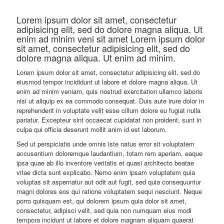
Lorem ipsum dolor sit amet, consectetur
adipisicing elit, sed do dolore magna aliqua. Ut
enim ad minim veni sit amet Lorem ipsum dolor
sit amet, consectetur adipisicing elit, sed do
dolore magna aliqua. Ut enim ad minim.
Lorem ipsum dolor sit amet, consectetur adipisicing elit, sed do
eiusmod tempor incididunt ut labore et dolore magna aliqua. Ut
enim ad minim veniam, quis nostrud exercitation ullamco laboris
nisi ut aliquip ex ea commodo consequat. Duis aute irure dolor in
reprehenderit in voluptate velit esse cillum dolore eu fugiat nulla
pariatur. Excepteur sint occaecat cupidatat non proident, sunt in
culpa qui officia deserunt mollit anim id est laborum.
Sed ut perspiciatis unde omnis iste natus error sit voluptatem
accusantium doloremque laudantium, totam rem aperiam, eaque
ipsa quae ab illo inventore veritatis et quasi architecto beatae
vitae dicta sunt explicabo. Nemo enim ipsam voluptatem quia
voluptas sit aspernatur aut odit aut fugit, sed quia consequuntur
magni dolores eos qui ratione voluptatem sequi nesciunt. Neque
porro quisquam est, qui dolorem ipsum quia dolor sit amet,
consectetur, adipisci velit, sed quia non numquam eius modi
tempora incidunt ut labore et dolore magnam aliquam quaerat