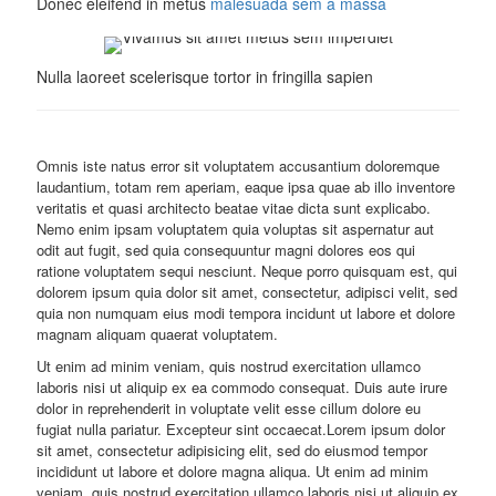
Donec eleifend in metus
malesuada sem a massa
Nulla laoreet scelerisque tortor in fringilla sapien
Omnis iste natus error sit voluptatem accusantium doloremque
laudantium, totam rem aperiam, eaque ipsa quae ab illo inventore
veritatis et quasi architecto beatae vitae dicta sunt explicabo.
Nemo enim ipsam voluptatem quia voluptas sit aspernatur aut
odit aut fugit, sed quia consequuntur magni dolores eos qui
ratione voluptatem sequi nesciunt. Neque porro quisquam est, qui
dolorem ipsum quia dolor sit amet, consectetur, adipisci velit, sed
quia non numquam eius modi tempora incidunt ut labore et dolore
magnam aliquam quaerat voluptatem.
Ut enim ad minim veniam, quis nostrud exercitation ullamco
laboris nisi ut aliquip ex ea commodo consequat. Duis aute irure
dolor in reprehenderit in voluptate velit esse cillum dolore eu
fugiat nulla pariatur. Excepteur sint occaecat.Lorem ipsum dolor
sit amet, consectetur adipisicing elit, sed do eiusmod tempor
incididunt ut labore et dolore magna aliqua. Ut enim ad minim
veniam, quis nostrud exercitation ullamco laboris nisi ut aliquip ex