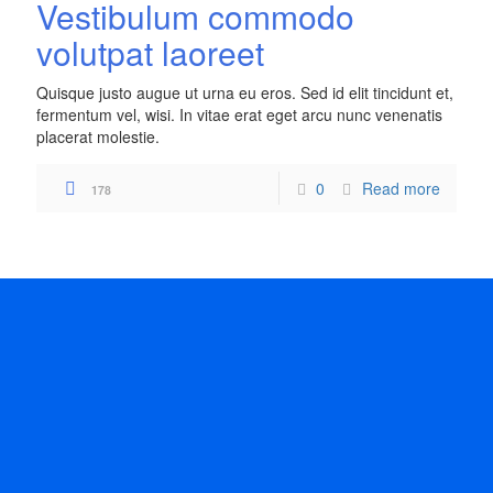
Vestibulum commodo
volutpat laoreet
Quisque justo augue ut urna eu eros. Sed id elit tincidunt et,
fermentum vel, wisi. In vitae erat eget arcu nunc venenatis
placerat molestie.
0
Read more
178
b tasarım firması
,
antalya web tasarım
,
yazılım firmaları
,
ankara web 
https://suporteti.lolacosmetics.com.br/glpi/wix/panen4d/